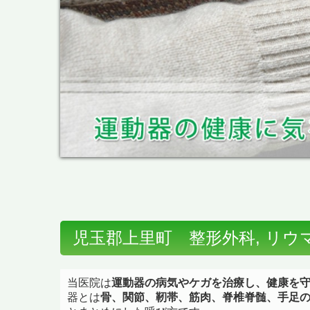
児玉郡上里町 整形外科, リウ
当医院は
運動器の病気やケガを治療し、健康を
器とは
骨、関節、靭帯、筋肉、
脊椎脊髄、手足