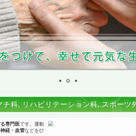
マチ科, リハビリテーション科, スポーツ
守る専門医
です。運動
の神経・血管
などをひ