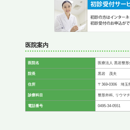
医院案内
医院名
医療法人 黒岩整形
院長
黒岩 茂夫
住所
〒369-0306 埼
診療科目
整形外科, リウマ
電話番号
0495-34-0551